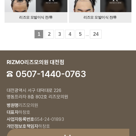
리즈모 모발이식 전/후
리즈모 모발이식 전/후
1
2
3
4
5
24
...
RIZMO리즈모의원 대전점
0507-1440-0763
대전광역시 서구 대덕대로 226
명동프라자 8층 802호 리즈모의원
병원명
리즈모의원
대표자
하창호
사업자등록번호
654-24-01893
개인정보호책임자
하창호