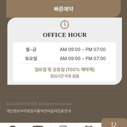
4000모 모발이식 변화
진행하셨습니다!
정수리 4000모 비절개 모발이식을
진행하신 고객님!
빠른예약
모발이식 당일,
드디어 이식 후 2주차가 되었습니다
삭발부터 염색까지의 과정을
👏👏
영상으로 함께하시죠🤗
30대 남자 M자 이마 모발이식 |
수술 당일 모습
이번 고객님은 탈모 범위가 넓고,
M자 탈모가 고민인 30대 남성
후두부에서 채취 가능 모낭 수가
OFFICE HOUR
고객님!
제한적이었기 때문에
전체적인 디자인과 균형을 세심하게
상담 후 디자인 설계부터 삭발,
고려하여 이식을 진행했습니다.
월~금
AM 09:00 ~ PM 07:00
모발이식 직후 모습까지 영상으로
정수리 탈모 비절개 모발이식
수술 당일 | 1분 요약 영상
확인해 보세요🤗
정수리 탈모로 고민하던 고객님의
토요일
AM 09:00 ~ PM 07:00
이처럼 탈모 부위가 넓은 경우,
비절개 모발이식 수술 당일 1분
한정된 모낭을 최대한 효율적으로
요약!
분해하는 것이 중요합니다💕
일요일 및 공휴일 (100% 예약제)
점심시간 따로 없음
회복된 뒤 모습도 기대해 주세요💕
모발이식 수술 전 반드시
이식 후 부족할 수 있는 부위는
중단해야 하는 약물 리스트!💊
모발이식을 앞두고 계시다면,
두피 문신을 통해 밀도감을 보완할
수술 전 복용 중인 약물 확인은
수 있습니다✨
필수!!
© 2024 리즈모의원 All Rights Reserved.
모발이식 전에 피해야 할 약물부터
모발이식 전 최대 모수 확인하기!
M자와 정수리 탈모 이식 가이드
중단 시기까지 한 번에 정리해
안녕하세요. 리즈모의원입니다.🤗
개인정보처리방침
이용약관
비급여진료안내
드립니다!💊
내 머리에 실제로 심을 수 있는
모발의 양,