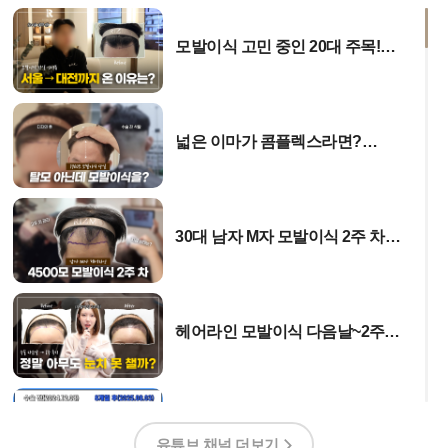
모발이식 고민 중인 20대 주목!
수술 당일 리얼 인터뷰
넓은 이마가 콤플렉스라면?
1700모 비절개 모발이식 당일
과정!
30대 남자 M자 모발이식 2주 차
결과는?
헤어라인 모발이식 다음날~2주
솔직 후기✨ | 수술 전후 고객
인터뷰
30대에..... 벌써 모발이식
했냐구요? 사람이 달라집니다.
유튜브 채널 더보기