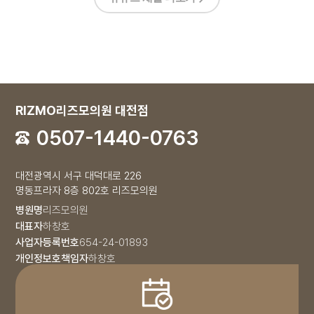
모발이식 당일 고객 인터뷰 |
상담부터 수술까지 솔직 후기
안녕하세요. 리즈모의원입니다🤗
이번 영상에서는 실제 고객님의
모발이식 당일 상담 과정부터
수술 당일 느낀 점까지
M자 모발이식 다음날 첫 샴푸
RIZMO리즈모의원 대전점
이렇게 진행됩니다✨
솔직한 이야기를 담아왔습니다!
모발이식 후 하루가 지나
0507-1440-0763
드디어 첫 샴푸를 받았습니다!
모발이식 당일 생생한 후기를
만나보세요💕
모발이식 다음날,
염증 방지와 원활한 회복을 위해
모발이식 14일차 관리 과정 | 30대
대전광역시 서구 대덕대로 226
- 촬영일 : 25. 11. 25
남자 M자 탈모 변화
꼼꼼한 샴푸는 필수인데요.
M자 탈모 고민으로
명동프라자 8층 802호 리즈모의원
모발이식을 결심한 30대 남성
리즈모의원의 수술 다음날 관리
병원명
리즈모의원
고객님의
방법을
2주차 관리 과정을 담아왔습니다💕
대표자
하창호
영상으로 확인해 보세요🤗
삭발부터 염색까지? 모발이식
사업자등록번호
654-24-01893
실제 준비 과정!
넓은 이마 고민으로
개인정보호책임자
하창호
리즈모의원을 찾아주신 고객님✨
50대 중반 고객님은 흰머리가 많아
시술 당일 염색까지 함께
드디어 2주차✨정수리 탈모