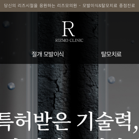
당신의 리즈시절을 응원하는 리즈모의원 - 모발이식&탈모치료 중점진료
절개 모발이식
탈모치료