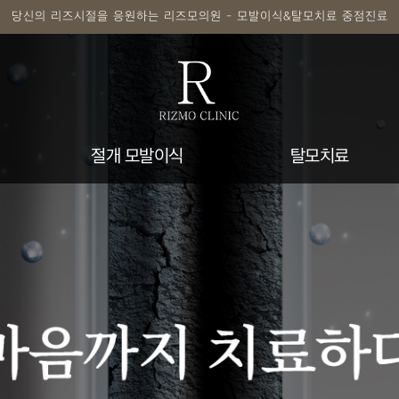
당신의 리즈시절을 응원하는 리즈모의원 - 모발이식&탈모치료 중점진료
절개 모발이식
탈모치료