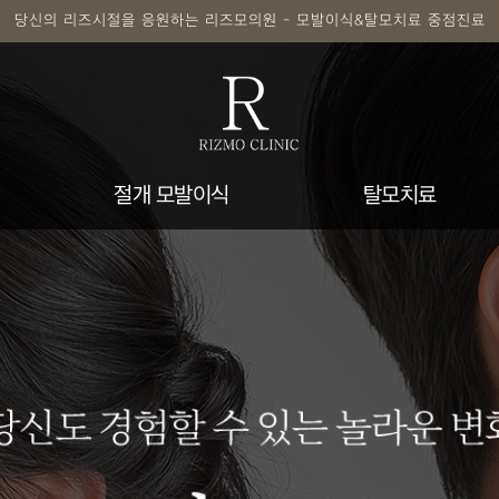
당신의 리즈시절을 응원하는 리즈모의원 - 모발이식&탈모치료 중점진료
절개 모발이식
탈모치료