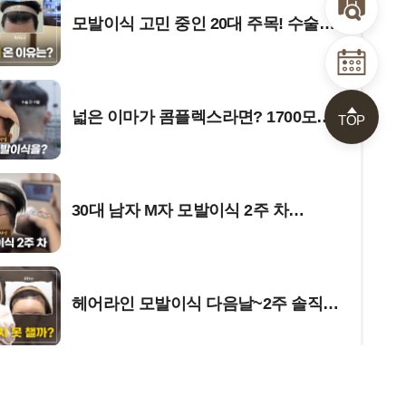
모발이식 고민 중인 20대 주목! 수술
당일 리얼 인터뷰
넓은 이마가 콤플렉스라면? 1700모
TOP
비절개 모발이식 당일 과정!
30대 남자 M자 모발이식 2주 차
결과는?
헤어라인 모발이식 다음날~2주 솔직
후기✨ | 수술 전후 고객 인터뷰
30대에..... 벌써 모발이식 했냐구요?