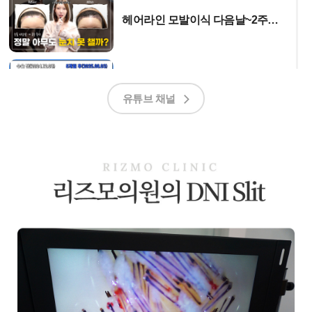
헤어라인 모발이식 다음날~2주
솔직 후기✨ | 수술 전후 고객
인터뷰
30대에..... 벌써 모발이식
했냐구요? 사람이 달라집니다.
유튜브 채널
모발이식 당일 고객 인터뷰 |
상담부터 수술까지 솔직 후기
안녕하세요. 리즈모의원입니다🤗
이번 영상에서는 실제 고객님의
모발이식 당일 상담 과정부터
수술 당일 느낀 점까지
M자 모발이식 다음날 첫 샴푸
이렇게 진행됩니다✨
솔직한 이야기를 담아왔습니다!
모발이식 후 하루가 지나
드디어 첫 샴푸를 받았습니다!
모발이식 당일 생생한 후기를
만나보세요💕
모발이식 다음날,
염증 방지와 원활한 회복을 위해
모발이식 14일차 관리 과정 | 30대
- 촬영일 : 25. 11. 25
남자 M자 탈모 변화
꼼꼼한 샴푸는 필수인데요.
M자 탈모 고민으로
모발이식을 결심한 30대 남성
리즈모의원의 수술 다음날 관리