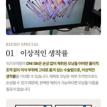
고객님의
방법을
2주차 관리 과정을 담아왔습니다💕
영상으로 확인해 보세요🤗
삭발부터 염색까지? 모발이식
실제 준비 과정!
넓은 이마 고민으로
리즈모의원을 찾아주신 고객님✨
50대 중반 고객님은 흰머리가 많아
시술 당일 염색까지 함께
드디어 2주차✨정수리 탈모
4000모 모발이식 변화
진행하셨습니다!
정수리 4000모 비절개 모발이식을
진행하신 고객님!
모발이식 당일,
드디어 이식 후 2주차가 되었습니다
삭발부터 염색까지의 과정을
👏👏
영상으로 함께하시죠🤗
30대 남자 M자 이마 모발이식 |
수술 당일 모습
이번 고객님은 탈모 범위가 넓고,
M자 탈모가 고민인 30대 남성
후두부에서 채취 가능 모낭 수가
고객님!
제한적이었기 때문에
전체적인 디자인과 균형을 세심하게
상담 후 디자인 설계부터 삭발,
고려하여 이식을 진행했습니다.
모발이식 직후 모습까지 영상으로
정수리 탈모 비절개 모발이식
수술 당일 | 1분 요약 영상
확인해 보세요🤗
정수리 탈모로 고민하던 고객님의
이처럼 탈모 부위가 넓은 경우,
비절개 모발이식 수술 당일 1분
한정된 모낭을 최대한 효율적으로
요약!
분해하는 것이 중요합니다💕
회복된 뒤 모습도 기대해 주세요💕
모발이식 수술 전 반드시
이식 후 부족할 수 있는 부위는
중단해야 하는 약물 리스트!💊
모발이식을 앞두고 계시다면,
두피 문신을 통해 밀도감을 보완할