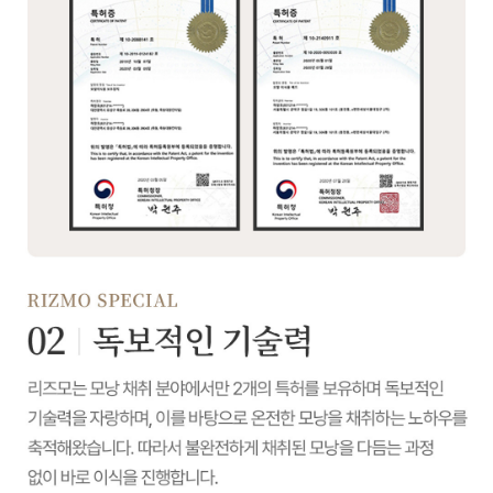
수술 전 복용 중인 약물 확인은
수 있습니다✨
필수!!
모발이식 전에 피해야 할 약물부터
모발이식 전 최대 모수 확인하기!
M자와 정수리 탈모 이식 가이드
중단 시기까지 한 번에 정리해
안녕하세요. 리즈모의원입니다.🤗
드립니다!💊
내 머리에 실제로 심을 수 있는
모발의 양,
얼마나 될까요~?
모발이식 가능한 나이와 최적의
시기 | 언제 받아야 가장
안녕하세요. 리즈모의원입니다.🤗
효과적일까?
뒷머리나 옆머리 같은 공여부에
남아있는
모발이식, 언제 받는 게 가장
모발의 개수가 중요하지만,
좋을까요?
무한정 채취할 수는 없어요.😟
20대는 아직 이른 건 아닐까...
모발이식 결과 90%는 관리에
달렸다! 모발이식 후 망하지 않는
50대라 이제 늦은 건 아닐까...
모발이식 후 언제부터 머리를
그래서 개인의 두피 상태와 모발
법🔥
감아도 될지,
밀도를 고려한
이번 영상에서는 모발이식 최적
잠은 어떻게 자야 하는지...
효율적인 디자인이 필요합니다!
시기와
막막하신가요?
연령대별 체크포인트를 쉽게 정리해
두피 냄새와 가려움...😱 찝찝한
이번 영상에서 이식 가능한 모발의
드렸습니다!
여름 두피 이렇게 관리하세요!
수술 후 주의 사항부터 일상 속 관리
여름철에는 뜨거운 햇볕과 습한
개수를 확인하고
방법까지,
날씨로 인해
효과적인 이식 계획을 세워보세요!
영상을 통해 내 나이에 맞는
이 영상 하나로 확실하게 정리해
두피 트러블이 급증하는데요💦
💕
모발이식 시기와
드립니다!✨
준비 사항을 확인해 보세요!👍
땀과 피지로 막힌 모공과 냄새나는
🔍두피와 탈모의 관계? 초기 탈모