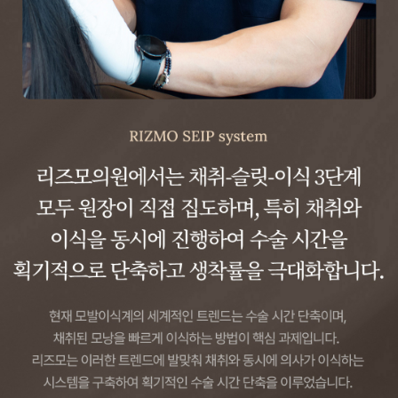
모~두 정리해 드립니다!😎
유지 기간과 시술 횟수, 통증까지!
두피문신, 이런 분들께
추천드리고 이런 경우는
나에게 맞는 두피문신 방식을
탈모 해결의 새로운 선택!
피하세요!
알아볼까요~?
두피문신에 대해 알아볼까요~?🤗
탈모전문병원의 탈모 치료 주사
3종! 어떤 주사가 효과적일까?
탈모 치료 주사 3종! 어떤 게
효과적일까요? 🤔
🧬PDRN 주사
DNA 회복 촉진, 두피 재생과 모발
머리카락의 수명과 성장 주기,
건강한 머리카락을 위한 필수
성장을 도와줍니다!
머리카락의 수명은 얼마나 될까요?
정보!✨
모발의 성장 주기와 수명을
💉보톡스 주사
알아볼까요?💇‍♂
두피 근육 이완, 혈류 개선으로 탈모
예방에 효과적!
영양제만으로 탈모 해결?🤔
좋다는 영양제를 다 챙겨 먹어도
탈모 영양제! 가장 중요한 것은
🌱모낭강화주사
효과가 없다면?😕
꾸준한 섭취입니다💊
모낭에 영양 공급, 건강한 모발
성장을 지원합니다!
또한, 건강한 식습관! 스트레스 관리!
충분한 수면 등
모발이식 선택하기 전에 알고
무엇보다도 각 주사의 특성을
가자!💇‍♀️ 절개식과 비절개식, 아직
여러 가지 생활 습관이 함께 조화를
절개와 비절개로 나눠지는
고려하여,
고민 중이라면?😊
이루어야 효과를 볼 수 있습니다💪
모발이식!
알맞은 탈모 치료 주사를 선택하는