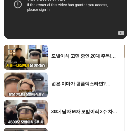
모발이식 고민 중인 20대 주목!
수술 당일 리얼 인터뷰
넓은 이마가 콤플렉스라면?
1700모 비절개 모발이식 당일
과정!
30대 남자 M자 모발이식 2주 차
결과는?