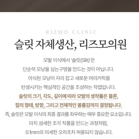
것이 중요합니다💡
두 방법의 극명한 차이로 인해
최근에는 비절개식의 선호도가
탈모 종류가 이렇게 다양하다고?
😱 다양한 탈모 유형과 예방법
올라가고 있는데요🤔
적을 알고 나를 알면 백전백승!🌟
알려드립니다!💡
탈모, 제대로 알아야 예방과 관리가
많은 사람들이 비절개식을 선택하는
가능합니다~
이유에 대해 알아볼까요~?✨
나는 어떤 탈모에 해당 되는지
남편을 위한 깜짝 선물! 흔하지
않은 선물 추천🎁✨
궁금하지 않으신가요?
누군가를 위해 준비한 선물🎁이
리즈모에서 탈모 종류와 예방법을
단순히 물건이 아니라,
확인해보세요!😊
그 사람의 자신감과 행복을
되찾아주는 것이라면
얼마나 의미 있을까요?💕
모발이식 후 머리 감아도 될까요?
🤔집에서 관리하는 모발이식!
이식된 모발이 건강하게 생착되기
리즈모에서 올바른 샴푸 방법을
리즈모에서 선물의 의미에 대해
위해서 모발이식 후 관리가 정말
알려드립니다✨
이야기 나눠볼까요~
중요해요! 💇‍♀️
리즈모에 방문하셔서 관리 받으시면
좋겠지만, 어려운 분들도 계실
리즈모 원장님의 끊임없는 발전을
위한 학회 브이로그~!
거예요😌
리즈모의원은
비절개 모발이식을 집중하여
모발이식 후 올바른 샴푸 방법과
진행하고 있습니다.
주의 사항이 궁금하시다면 오늘
영상 놓치지 마세요👀
좀 더 나은 결과를 보여드릴 수
내 머리의 진짜 주인공이 되는 곳!
새로운 헤어라인의 시작,
있도록