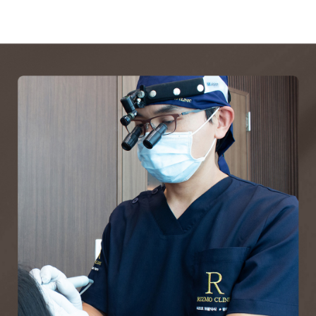
잡는 두피 케어!
두피..
🌿 탈모, 두피부터 관리하세요!
어떻게 관리해야 할까요?🧐
건강한 두피에서 건강한 모발이
자라는 만큼
각 두피 환경에 맞는 관리가
진짜 효과 있는 탈모 치료는 따로
있다?! | SUCRA 점수 96%의
중요한데요:)
💡 약물 없이 내 혈액으로 모발을
비밀
정기적인 두피 스케일링과 맞춤
되살리는 PRP 탈모 치료!
관리로 두피 건강을 지키고
탈모 속도를 늦출 수 있습니다!😊
🧬 PRP란?
PRP(Platelet-Rich Plasma)는 자가
두피문신 면적 계산, 이렇게 하는
거였어?! | 탈모 전문 병원의
혈액에서 추출한 혈소판 풍부
오늘 영상에서는 리즈모의원의
두피문신 계산법!
혈장으로,
두피문신 면적 계산법과 디자인
모낭 재생과 모발 성장에 직접
잡는 방법에 대해 다뤄봤는데요😊
관여하는 성장 인자를 고농도로
여러분은 두피문신을 고려하시면서
주사해 탈모를 개선하는 치료입니다
궁금하신 부분 있으셨나요?
탈모 치료 뭐가 좋을까? 탈모
🤗
유형별 치료 효과 정리해
너무 많아서 헷갈리는 탈모 치료
드립니다😎
방법들!
유형별로 효과적인 치료법은 따로
있는데요🤔
두피문신 기법 총정리!😎 두피
SMP 기법별 차이점 | 가장
이번 영상에서는 탈모 주사치료에
도트? 스트로크? 페인팅?
자연스러운 두피문신은?🤫
대해 알아볼까요~?
생소한 두피문신, 기법별 차이점을