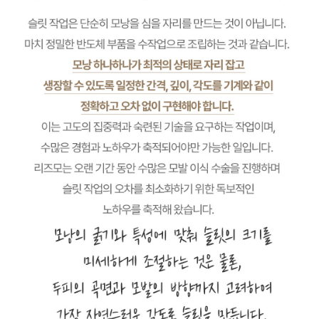
높은 생착률 지향하고 있답니다👏👍
보고가실게요~!👏
모발이식, 비절개모발이식?
해답은 리즈모의원 에 있다 !
[리즈모의원] 원장님이 들려주는
이야기
EP.2 쟤는 왜 DNI 슬릿만 한다니 ~?