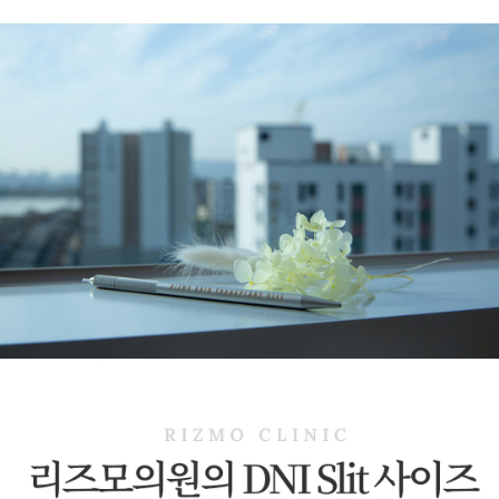
최신 기술과 전문적인 노하우를
리즈모의원으로 초대합니다!
모발이식과 관련된 학회 및 강연
바탕으로, 고객 한 분 한 분의
등을 다니시며
개별적인 요구와 상황에 맞춘
수술에 편한 장비 , 고객분들이
최적의 모발이식 솔루션을 제공하는
불편하지 않을 치료법 등을
리즈모의원!
리즈모의원 대전점 모발이식 real
공유하고 의견을 나누고 계십니다.
story! 모발이식 과정 공개!
타 병원에서 2회에 걸친 수술에도
불구하고
밀도에 아쉬움이 남아 리즈모의원
대전점을 찾아오셨다구요??
리즈모의원 모발이식, 이렇게
진행됩니다!
2022년 중앙일보 히트브랜드 대상,
비절개모발이식 부문을 수상한
리즈모의원입니다.
미국모발이식자격의(ABHRS)
하창호 대표원장님이 DNI슬릿
리즈모에서 고밀도 이식 노하우를
대공개 합니다😉
비절개모발이식만 진행하는데요.
저희 리즈모에서는 국내 최초
다수의 특허를 보유한 기술력과
모발이식 전용체어를 독자개발하여
합리적인 비용으로 탈모인들에게
모낭수득률이 높이고 있으며
리즈시절을 돌려드리고 있습니다.
DNI슬릿법으로 채취부터 슬릿,
이식까지
리즈모의원 비절개모발이식 전 후
영상으로 만나보세요! 👏👏
모낭조직 손상없이 안전하게
남자의 자존심 M자를 채우다!
진행되고 있어요.
리즈모 DNI슬릿법 비절개 모발이식
또한, 신속하고 정밀한 고밀도
☝
모발이식 테크닉으로
남성모발이식 전후사례